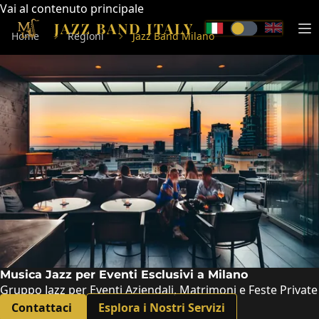
Vai al contenuto principale
JAZZ BAND ITALY
Ma
Home
Regioni
Jazz Band Milano
Musica Jazz per Eventi Esclusivi a Milano
Gruppo Jazz per Eventi Aziendali, Matrimoni e Feste Private
Contattaci
Esplora i Nostri Servizi